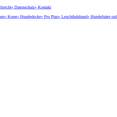
fsrecht
» Datenschutz
» Kontakt
sen
» Kong
» Hundedecke
» Pro Plan
» Leuchthalsband
» Hundefutter onl