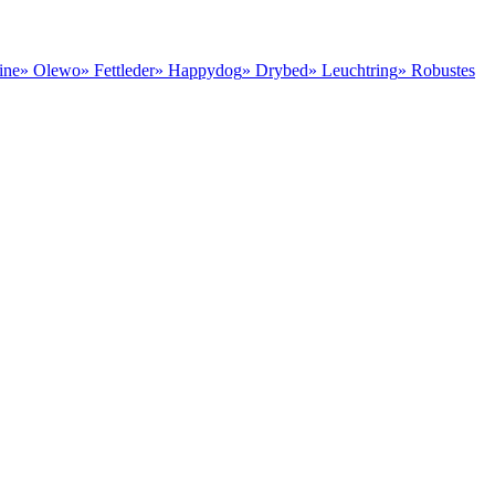
ine
» Olewo
» Fettleder
» Happydog
» Drybed
» Leuchtring
» Robustes