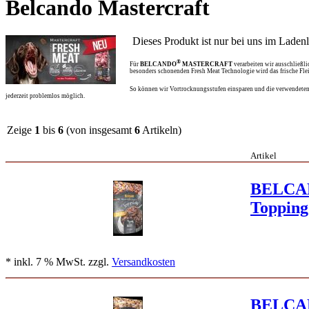
Belcando Mastercraft
Dieses Produkt ist nur bei uns im Ladenlo
®
Für
BELCANDO
MASTERCRAFT
verarbeiten wir ausschließli
besonders schonenden Fresh Meat Technologie wird das frische Fleis
So können wir Vortrocknungsstufen einsparen und die verwendeten Zu
jederzeit problemlos möglich.
Zeige
1
bis
6
(von insgesamt
6
Artikeln)
Artikel
BELCA
Topping
* inkl. 7 % MwSt. zzgl.
Versandkosten
BELCA