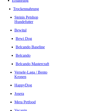
Ernährung
Trockennahrung
Steinis Petshop
Hundefutter
Bewital
Bewi Dog
Belcando Baseline
Belcando
Belcando Mastercraft
Versele-Laga / Bento
Kronen
HappyDog
Josera
Mera Petfood
Vecanin