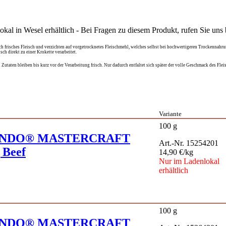
kal in Wesel erhältlich - Bei Fragen zu diesem Produkt, rufen Sie uns b
ch frisches Fleisch und verzichten auf vorgetrocknetes Fleischmehl, welches selbst bei hochwertigeren Trockennahrun
ch direkt zu einer Krokette verarbeitet.
taten bleiben bis kurz vor der Verarbeitung frisch. Nur dadurch entfaltet sich später der volle Geschmack des Fleis
Variante
100 g
NDO® MASTERCRAFT
Art.-Nr. 15254201
 Beef
14,90 €/kg
Nur im Ladenlokal
erhältlich
100 g
NDO® MASTERCRAFT