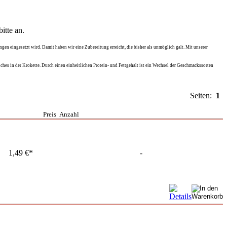
itte an.
gen eingesetzt wird. Damit haben wir eine Zubereitung erreicht, die bisher als unmöglich galt. Mit unserer
ches in der Krokette. Durch einen einheitlichen Protein- und Fettgehalt ist ein Wechsel der Geschmackssorten
Seiten:
1
Preis
Anzahl
1,49 €*
-