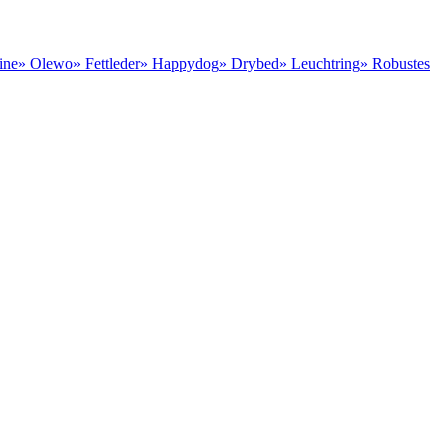
ine
» Olewo
» Fettleder
» Happydog
» Drybed
» Leuchtring
» Robustes