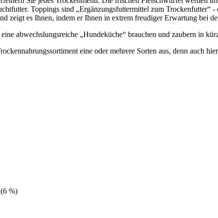
rfeinern Sie jedes Trockenmenü. Die frischen Fleischwürfel werden im
uchtfutter. Toppings sind „Ergänzungsfuttermittel zum Trockenfutter“ -
d zeigt es Ihnen, indem er Ihnen in extrem freudiger Erwartung bei der
ür eine abwechslungsreiche „Hundeküche“ brauchen und zaubern in kürz
rockennahrungssortiment eine oder mehrere Sorten aus, denn auch hie
 (6 %)