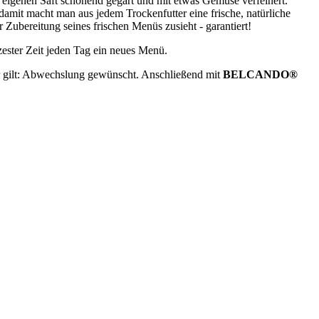
 eigenen Saft schonend gegart und mit etwas Gemüse verfeinert.
 damit macht man aus jedem Trockenfutter eine frische, natürliche
 Zubereitung seines frischen Menüs zusieht - garantiert!
ester Zeit jeden Tag ein neues Menü.
r gilt: Abwechslung gewünscht. Anschließend mit
BELCANDO®