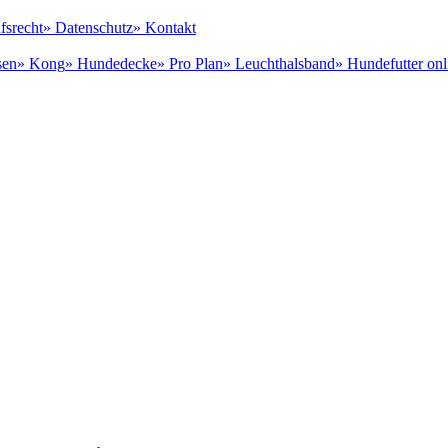
fsrecht
» Datenschutz
» Kontakt
sen
» Kong
» Hundedecke
» Pro Plan
» Leuchthalsband
» Hundefutter onl