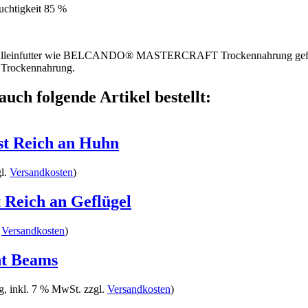
uchtigkeit 85 %
en Alleinfutter wie BELCANDO® MASTERCRAFT Trockennahrung gefü
ockennahrung.
auch folgende Artikel bestellt:
t Reich an Huhn
gl.
Versandkosten
)
Reich an Geflügel
.
Versandkosten
)
ht Beams
g, inkl. 7 % MwSt. zzgl.
Versandkosten
)