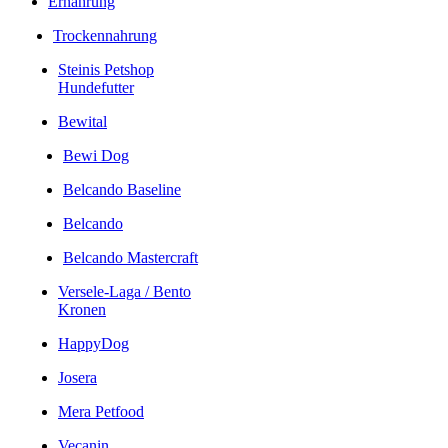
Ernährung
Trockennahrung
Steinis Petshop
Hundefutter
Bewital
Bewi Dog
Belcando Baseline
Belcando
Belcando Mastercraft
Versele-Laga / Bento
Kronen
HappyDog
Josera
Mera Petfood
Vecanin