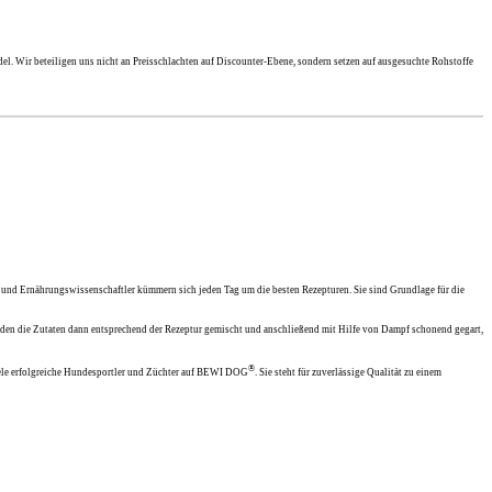
el. Wir beteiligen uns nicht an Preisschlachten auf Discounter-Ebene, sondern setzen auf ausgesuchte Rohstoffe
 und Ernährungswissenschaftler kümmern sich jeden Tag um die besten Rezepturen. Sie sind Grundlage für die
en die Zutaten dann entsprechend der Rezeptur gemischt und anschließend mit Hilfe von Dampf schonend gegart,
®
ele erfolgreiche Hundesportler und Züchter auf BEWI DOG
. Sie steht für zuverlässige Qualität zu einem