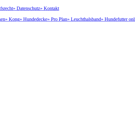
fsrecht
» Datenschutz
» Kontakt
sen
» Kong
» Hundedecke
» Pro Plan
» Leuchthalsband
» Hundefutter onl