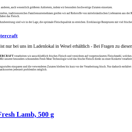
 anderen, auch wesentlich größeren Anbietern, indem wir besonders hochwertige Zutaten einsetzen.
eltes, traditionsreiches Familienunternehmen greifen wir auf Rohstoffe von mittelständischen Lieferanten aus der R
dabei das Fleisch.
hzubereitung sind wir in der Lage, die optimale Fleischqualität zu erreichen. Erstklassige Rezepturen mit viel fr
tercraft
st nur bei uns im Ladenlokal in Wesel erhältlich - Bei Fragen zu diesem
ERCRAFT
verarbeiten wir ausschließlich frisches Fleisch und verzichten auf vorgetrocknetes Fleischmehl, welche
 Mit unserer besonders schonenden Fresh Meat Technologie wird das frische Fleisch direkt zu einer Krokette verarbeit
sstufen einsparen und die verwendeten Zutaten bleiben bis kurz vor der Verarbeitung frisch. Nur dadurch entfaltet s
mackssorten jederzeit problemlos möglich.
sh Lamb, 500 g