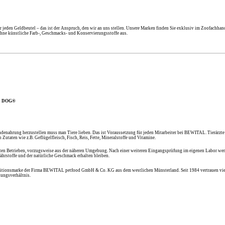
jeden Geldbeutel – das ist der Anspruch, den wir an uns stellen. Unsere Marken finden Sie exklusiv im Zoofachhand
hne künstliche Farb-, Geschmacks- und Konservierungsstoffe aus.
WI DOG®
denahrung herzustellen muss man Tiere lieben. Das ist Voraussetzung für jeden Mitarbeiter bei BEWITAL. Tierärzte
 Zutaten wie z.B. Geflügelfleisch, Fisch, Reis, Fette, Mineralstoffe und Vitamine.
en Betrieben, vorzugsweise aus der näheren Umgebung. Nach einer weiteren Eingangsprüfung im eigenen Labor werd
ährstoffe und der natürliche Geschmack erhalten bleiben.
ditionsmarke der Firma BEWITAL petfood GmbH & Co. KG aus dem westlichen Münsterland. Seit 1984 vertrauen vi
tungsverhältnis.