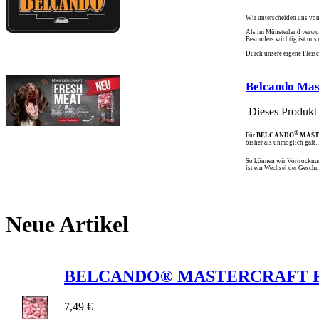
Wir unterscheiden uns von
Als im Münsterland verwurz
Besonders wichtig ist uns 
Durch unsere eigene Fleisc
Belcando Mas
Dieses Produkt i
®
Für
BELCANDO
MAST
bisher als unmöglich galt.
So können wir Vortrocknung
ist ein Wechsel der Gesch
Neue Artikel
BELCANDO® MASTERCRAFT Fre
7,49 €