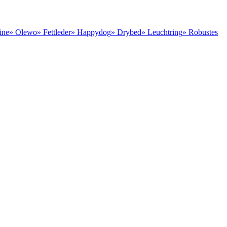
ine
» Olewo
» Fettleder
» Happydog
» Drybed
» Leuchtring
» Robustes