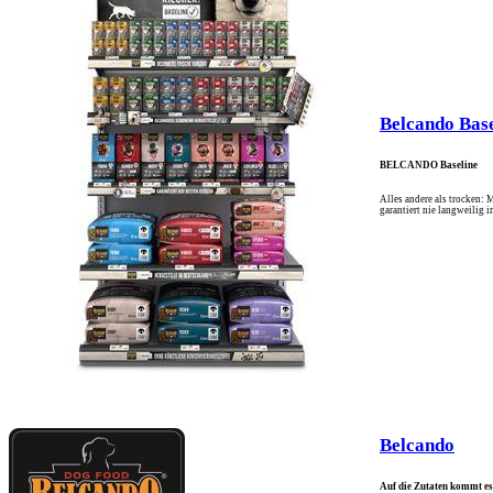
Belcando Base
BELCANDO Baseline
Alles andere als trocken: 
garantiert nie langweilig 
Belcando
Auf die Zutaten kommt es 