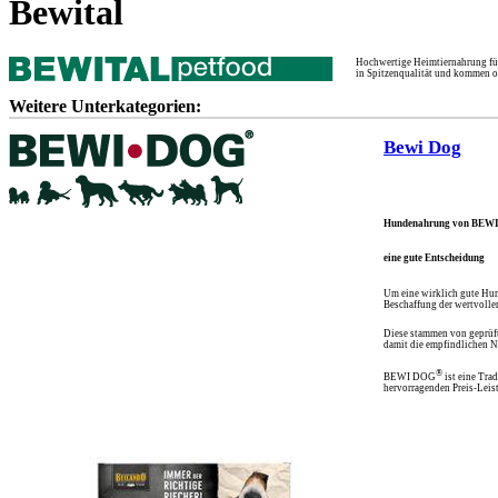
Bewital
Hochwertige Heimtiernahrung für 
in Spitzenqualität und kommen o
Weitere Unterkategorien:
Bewi Dog
Hundenahrung von BE
eine gute Entscheidung
Um eine wirklich gute Hun
Beschaffung der wertvollen
Diese stammen von geprüft
damit die empfindlichen N
®
BEWI DOG
ist eine Tra
hervorragenden Preis-Leis