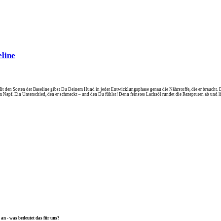
line
Mit den Sorten der Baseline gibst Du Deinem Hund in jeder Entwicklungsphase genau die Nährstoffe, die er braucht.
im Napf. Ein Unterschied, den er schmeckt – und den Du fühlst! Denn feinstes Lachsöl rundet die Rezepturen ab und lie
an - was bedeutet das für uns?