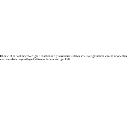
 Dabei wird es dank hochwertiger tierischer und pflanzlicher Zutaten sowie ausgesuchter Vitalkomponenten
fert mehrfach ungesättigte Fettsäuren für ein seidiges Fell.