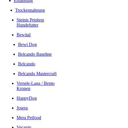
Ernährung
Trockennahrung
Steinis Petshop
Hundefutter
Bewital
Bewi Dog
Belcando Baseline
Belcando
Belcando Mastercraft
Versele-Laga / Bento
Kronen
HappyDog
Josera
Mera Petfood
Vecanin