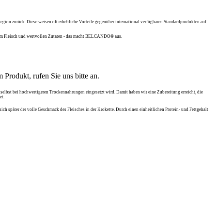
egion zurück. Diese weisen oft erhebliche Vorteile gegenüber international verfügbaren Standardprodukten auf.
ischem Fleisch und wertvollen Zutaten - das macht BELCANDO® aus.
 Produkt, rufen Sie uns bitte an.
s selbst bei hochwertigeren Trockennahrungen eingesetzt wird. Damit haben wir eine Zubereitung erreicht, die
et.
ich später der volle Geschmack des Fleisches in der Krokette. Durch einen einheitlichen Protein- und Fettgehalt