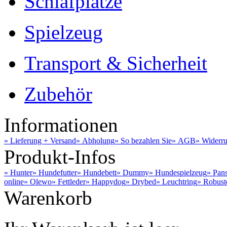
Schlafplätze
Spielzeug
Transport & Sicherheit
Zubehör
Informationen
» Lieferung + Versand
» Abholung
» So bezahlen Sie
» AGB
» Widerru
Produkt-Infos
» Hunter
» Hundefutter
» Hundebett
» Dummy
» Hundespielzeug
» Pan
online
» Olewo
» Fettleder
» Happydog
» Drybed
» Leuchtring
» Robust
Warenkorb