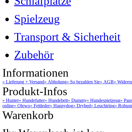
Schlafplätze
Spielzeug
Transport & Sicherheit
Zubehör
Informationen
» Lieferung + Versand
» Abholung
» So bezahlen Sie
» AGB
» Widerru
Produkt-Infos
» Hunter
» Hundefutter
» Hundebett
» Dummy
» Hundespielzeug
» Pan
online
» Olewo
» Fettleder
» Happydog
» Drybed
» Leuchtring
» Robust
Warenkorb