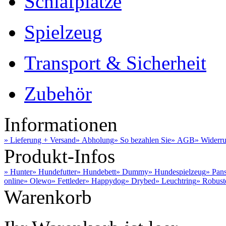
Schlafplätze
Spielzeug
Transport & Sicherheit
Zubehör
Informationen
» Lieferung + Versand
» Abholung
» So bezahlen Sie
» AGB
» Widerru
Produkt-Infos
» Hunter
» Hundefutter
» Hundebett
» Dummy
» Hundespielzeug
» Pan
online
» Olewo
» Fettleder
» Happydog
» Drybed
» Leuchtring
» Robust
Warenkorb