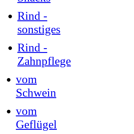
Rind -
sonstiges
Rind -
Zahnpflege
vom
Schwein
vom
Geflügel