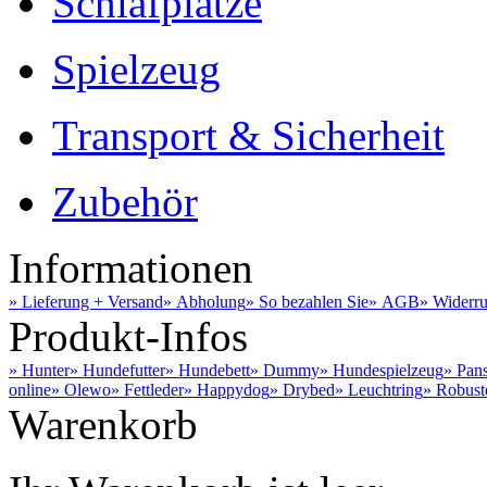
Schlafplätze
Spielzeug
Transport & Sicherheit
Zubehör
Informationen
» Lieferung + Versand
» Abholung
» So bezahlen Sie
» AGB
» Widerru
Produkt-Infos
» Hunter
» Hundefutter
» Hundebett
» Dummy
» Hundespielzeug
» Pan
online
» Olewo
» Fettleder
» Happydog
» Drybed
» Leuchtring
» Robust
Warenkorb