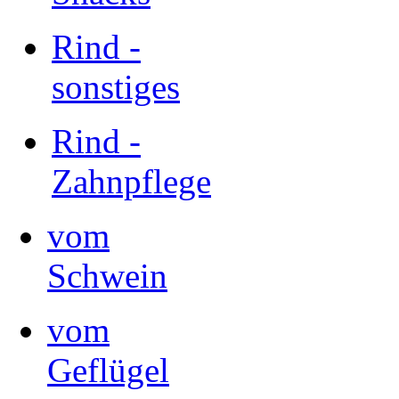
Rind -
sonstiges
Rind -
Zahnpflege
vom
Schwein
vom
Geflügel