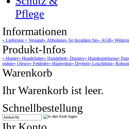
Schutz &
Pflege
Informationen
» Lieferung + Versand
» Abholung
» So bezahlen Sie
» AGB
» Widerru
Produkt-Infos
» Hunter
» Hundefutter
» Hundebett
» Dummy
» Hundespielzeug
» Pan
online
» Olewo
» Fettleder
» Happydog
» Drybed
» Leuchtring
» Robust
Warenkorb
Ihr Warenkorb ist leer.
Schnellbestellung
Ihr Konto