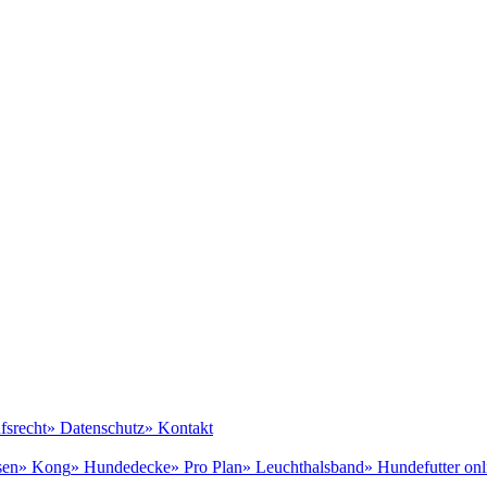
fsrecht
» Datenschutz
» Kontakt
sen
» Kong
» Hundedecke
» Pro Plan
» Leuchthalsband
» Hundefutter onl