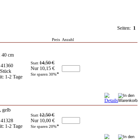
Seiten:
1
Preis
Anzahl
 40 cm
14,50 €
Statt
. 41360
Nur 10,15 €
/Stück
*
Sie sparen 30%
it: 1-2 Tage
, gelb
12,50 €
Statt
. 41328
Nur 10,00 €
it: 1-2 Tage
*
Sie sparen 20%