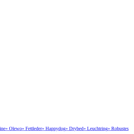
ine
» Olewo
» Fettleder
» Happydog
» Drybed
» Leuchtring
» Robustes