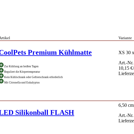
Artikel
Variante
CoolPets Premium Kühlmatte
XS 30 x
Art.-Nr
Zur Kühlung an heißen Tagen
10,15 €
Reguliert die Körpertemperatur
Lieferze
Kein Kühlschrank oder Gefrierschrank erforderlich
Mit Citronella und Eukalyptus
6,50 cm
LED Silikonball FLASH
Art.-Nr
Lieferze