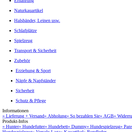
Ernährung
Naturkauartikel
Halsbänder, Leinen usw.
Schlafplätze
Spielzeug
Transport & Sicherheit
Zubehör
Erziehung & Sport
Näpfe & Napfständer
Sicherheit
Schutz & Pflege
Informationen
» Lieferung + Versand
» Abholung
» So bezahlen Sie
» AGB
» Widerru
Produkt-Infos
» Hunter
» Hundefutter
» Hundebett
» Dummy
» Hundespielzeug
» Pan
Hundespielzeug
» Versele-Laga
» Kauartikel
» Rundleder