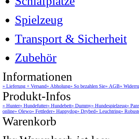
Schlafplätze
Spielzeug
Transport & Sicherheit
Zubehör
Informationen
» Lieferung + Versand
» Abholung
» So bezahlen Sie
» AGB
» Widerru
Produkt-Infos
» Hunter
» Hundefutter
» Hundebett
» Dummy
» Hundespielzeug
» Pan
online
» Olewo
» Fettleder
» Happydog
» Drybed
» Leuchtring
» Robust
Warenkorb