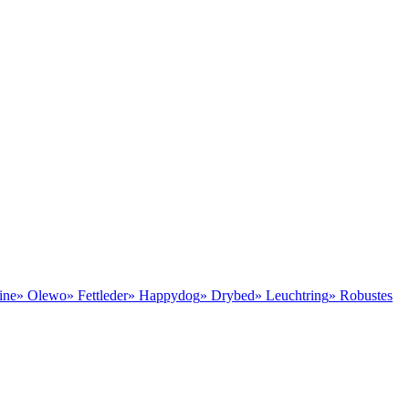
ine
» Olewo
» Fettleder
» Happydog
» Drybed
» Leuchtring
» Robustes