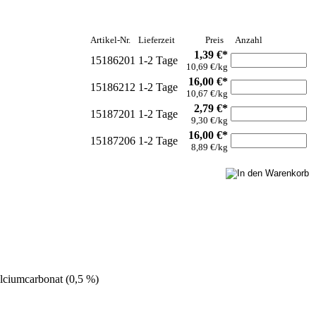
Artikel-Nr.
Lieferzeit
Preis
Anzahl
1,39 €*
15186201
1-2 Tage
10,69 €/kg
16,00 €*
15186212
1-2 Tage
10,67 €/kg
2,79 €*
15187201
1-2 Tage
9,30 €/kg
16,00 €*
15187206
1-2 Tage
8,89 €/kg
alciumcarbonat (0,5 %)