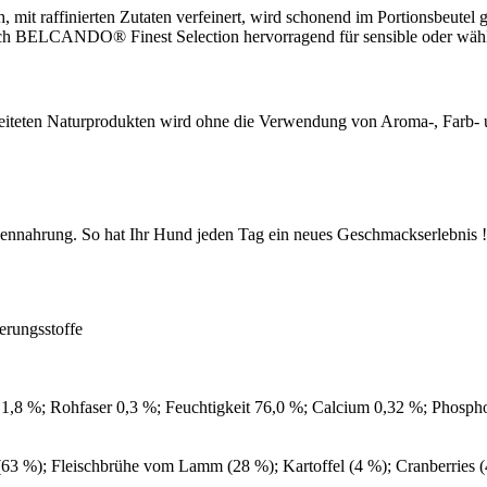
 mit raffinierten Zutaten verfeinert, wird schonend im Portionsbeutel geg
ich BELCANDO® Finest Selection hervorragend für sensible oder wäh
ten Naturprodukten wird ohne die Verwendung von Aroma-, Farb- und
ung. So hat Ihr Hund jeden Tag ein neues Geschmackserlebnis !
erungsstoffe
e 1,8 %; Rohfaser 0,3 %; Feuchtigkeit 76,0 %; Calcium 0,32 %; Phosph
z (63 %); Fleischbrühe vom Lamm (28 %); Kartoffel (4 %); Cranberries (