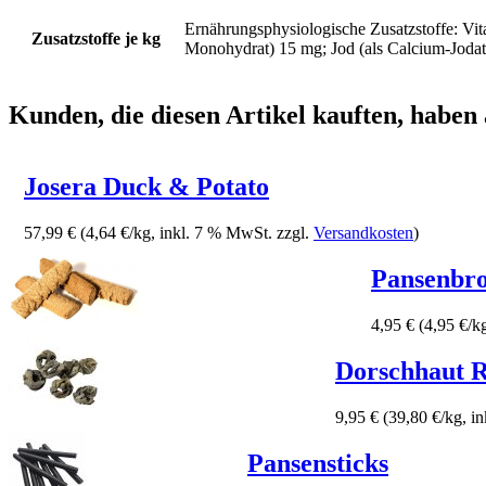
Ernährungsphysiologische Zusatzstoffe: Vit
Zusatzstoffe je kg
Monohydrat) 15 mg; Jod (als Calcium-Jodat)
Kunden, die diesen Artikel kauften, haben 
Josera Duck & Potato
57,99 €
(4,64 €/kg, inkl. 7 % MwSt. zzgl.
Versandkosten
)
Pansenbro
4,95 €
(4,95 €/k
Dorschhaut R
9,95 €
(39,80 €/kg, i
Pansensticks