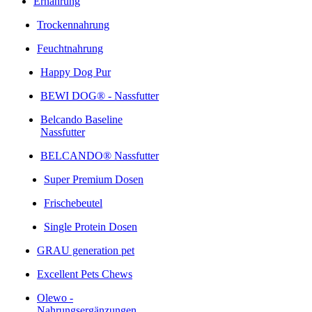
Ernährung
Trockennahrung
Feuchtnahrung
Happy Dog Pur
BEWI DOG® - Nassfutter
Belcando Baseline
Nassfutter
BELCANDO® Nassfutter
Super Premium Dosen
Frischebeutel
Single Protein Dosen
GRAU generation pet
Excellent Pets Chews
Olewo -
Nahrungsergänzungen