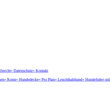
fsrecht
» Datenschutz
» Kontakt
sen
» Kong
» Hundedecke
» Pro Plan
» Leuchthalsband
» Hundefutter onl