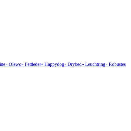
ine
» Olewo
» Fettleder
» Happydog
» Drybed
» Leuchtring
» Robustes