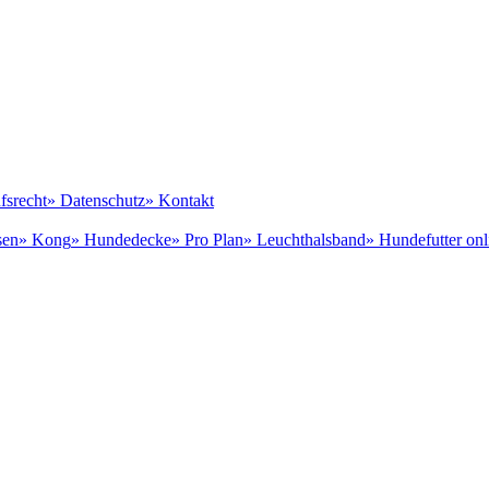
fsrecht
» Datenschutz
» Kontakt
sen
» Kong
» Hundedecke
» Pro Plan
» Leuchthalsband
» Hundefutter onl